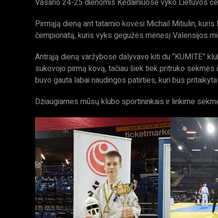
Vasario 24-25 dienomis Kėdainiuose vyko Lietuvos čemp
Pirmąją dieną ant tatamio kovėsi Michail Mitiulin, kuris 
čempionatą, kuris vyks gegužės mėnesį Valensijos mie
Antrąją dieną varžybose dalyvavo kiti du “KUMITE” klubo 
sukovojo pirmą kovą, tačiau šiek tiek pritruko sekmės i
buvo gauta labai naudingos patirties, kuri bus pritaiky
Džiaugiames mūsų klubo sportininkais ir linkime sėkm