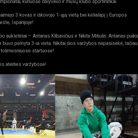
ionatai, kuriuose dalyvavo ir mūsų klubo sportininkai.
laimėjo 3 kovas ir iškovojo 1-ąją vietą bei kėlialapį į Europos
ste, Ispanijoje!
aukletiniai – Antanas Klibavičius ir Nikita Mitiulin. Antanas puikia
r buvo pelnyta 3-ia vieta. Nikitai šios varžybos nepasisekė, tačiau
ta tolimesniuose startuose!
ės ateities varžybose!