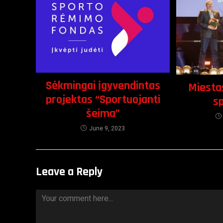
Sėkmingai įgyvendintas
Miesta
projektas “Sportuojanti
s
šeima”
June 9, 2023
Leave a Reply