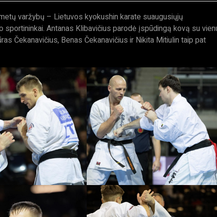
ų metų varžybų – Lietuvos kyokushin karate suaugusiųjų
sportininkai. Antanas Klibavičius parodė įspūdingą kovą su vien
tūras Čekanavičius, Benas Čekanavičius ir Nikita Mitiulin taip pat