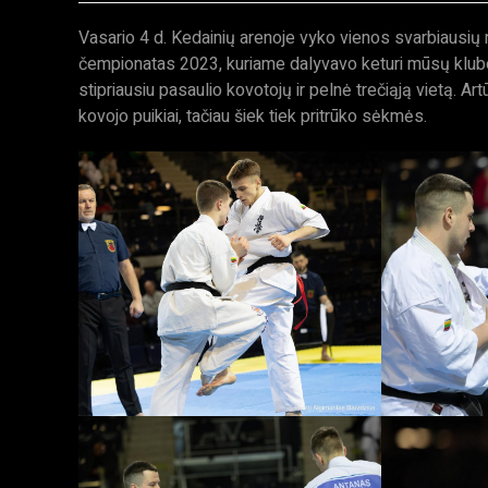
Vasario 4 d. Kedainių arenoje vyko vienos svarbiausi
čempionatas 2023, kuriame dalyvavo keturi mūsų klubo 
stipriausiu pasaulio kovotojų ir pelnė trečiąją vietą. Ar
kovojo puikiai, tačiau šiek tiek pritrūko sėkmės.